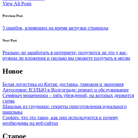
View All Posts
Post
Previous Post
navigation
5 ошибок, влияющих на время загрузки страницы
Next Post
Реально ли заработать в интернете, получится ли это у вас,
нужны ли вложения и сколько вы сможете получать в месяц
Новое
Белая логистика из Китая: доставка, таможня и экономия
Автосервис ВЭЛЬЮ в Волгограде: ремонт и обслуживание
Семяныч мошенники – пять убеждений, на которых держится
схема
Шашлык из грудинки: секреты приготовления идеального
шашлыка
Cookies: что это такое, как они используются и почему
необходимы на веб-сайтах
Старое