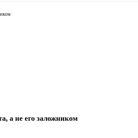
ником
а, а не его заложником