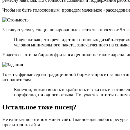
ремеслу навалом. Но стоимость создания и поддержания работо
Чтобы не быть голословным, проведем маленькое «расследовани
За такую услугу специализированные агентства просят от 5 ты
Подчеркиваю, что речь идет не о топовых дизайн-студиях
условия минимального пакета, запечатленного на снимке.
Надеетесь, что на биржах фриланса ценники не такие адренал
То есть, фрилансер на традиционной бирже запросит за логоти
исполнителям.
Конечно, можно впасть в крайность и заказать изготовлен
портфолио, ни одного отзыва. Получается, что ты нанима
Остальное тоже писец?
Не единым логотипом живет сайт. Главное для любого ресурса 
профитность сайта.