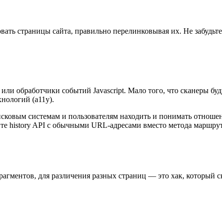
вать страницы сайта, правильно перелинковывая их. Не забудьт
или обработчики событий Javascript. Мало того, что сканеры бу
нологий (a11y).
овым системам и пользователям находить и понимать отношения
е history API с обычными URL-адресами вместо метода маршрут
агментов, для различения разных страниц — это хак, который 