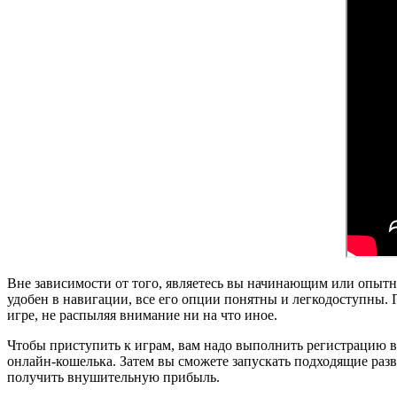
Вне зависимости от того, являетесь вы начинающим или опыт
удобен в навигации, все его опции понятны и легкодоступны
игре, не распыляя внимание ни на что иное.
Чтобы приступить к играм, вам надо выполнить регистрацию 
онлайн-кошелька. Затем вы сможете запускать подходящие раз
получить внушительную прибыль.