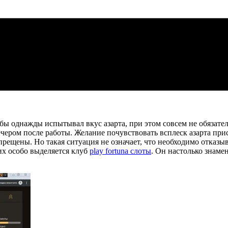
ы однажды испытывал вкус азарта, при этом совсем не обязате
вечером после работы. Желание почувствовать всплеск азарта пр
прещены. Но такая ситуация не означает, что необходимо отказы
их особо выделяется клуб
play fortuna слоты
. Он настолько знамен