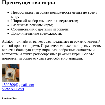
Преимущества игры
Предоставляет игрокам возможность летать по всему
миру;
Широкий выбор самолетов и вертолетов;
Различные режимы игры;
Соревнования с другими игроками;
Дополнительные возможности.
Aviator – онлайн игра, которая предлагает игрокам отличный
способ провести время. Игра имеет множество преимуществ,
включая большую карту мира, разнообразные самолеты и
вертолеты, а также разнообразные режимы игры. Все это
позволяет игрокам открыть для себя мир авиации.
1580509@gmail.com
View All Posts
Post
Previous Post