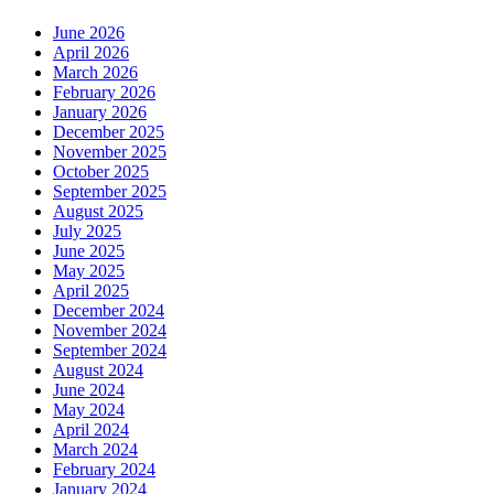
June 2026
April 2026
March 2026
February 2026
January 2026
December 2025
November 2025
October 2025
September 2025
August 2025
July 2025
June 2025
May 2025
April 2025
December 2024
November 2024
September 2024
August 2024
June 2024
May 2024
April 2024
March 2024
February 2024
January 2024