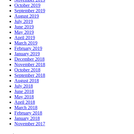
October 2019
September 2019
August 2019
July 2019
June 2019
May 2019
April 2019
March 2019
February 2019
January 2019
December 2018
November 2018
October 2018
September 2018
August 2018
July 2018
June 2018
May 2018
April 2018
March 2018
February 2018
January 2018
November 2017