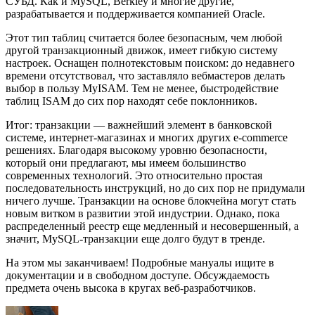
СУБД. Как и MySQL, Berkley и многие другие,
разрабатывается и поддерживается компанией Oracle.
Этот тип таблиц считается более безопасным, чем любой
другой транзакционный движок, имеет гибкую систему
настроек. Оснащен полнотекстовым поиском: до недавнего
времени отсутствовал, что заставляло вебмастеров делать
выбор в пользу MyISAM. Тем не менее, быстродействие
таблиц ISAM до сих пор находят себе поклонников.
Итог: транзакции — важнейший элемент в банковской
системе, интернет-магазинах и многих других e-commerce
решениях. Благодаря высокому уровню безопасности,
который они предлагают, мы имеем большинство
современных технологий. Это относительно простая
последовательность инструкций, но до сих пор не придумали
ничего лучше. Транзакции на основе блокчейна могут стать
новым витком в развитии этой индустрии. Однако, пока
распределенный реестр еще медленный и несовершенный, а
значит, MySQL-транзакции еще долго будут в тренде.
На этом мы заканчиваем! Подробные мануалы ищите в
документации и в свободном доступе. Обсуждаемость
предмета очень высока в кругах веб-разработчиков.