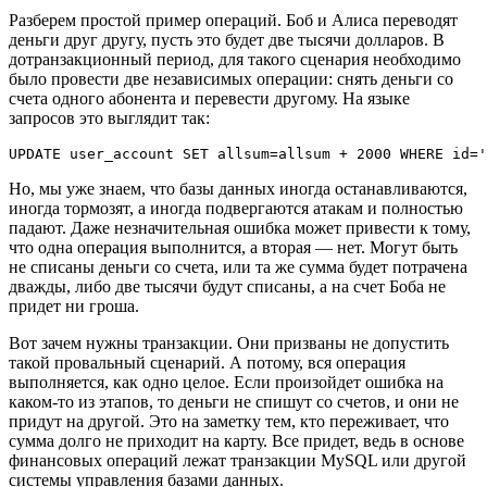
Разберем простой пример операций. Боб и Алиса переводят
деньги друг другу, пусть это будет две тысячи долларов. В
дотранзакционный период, для такого сценария необходимо
было провести две независимых операции: снять деньги со
счета одного абонента и перевести другому. На языке
запросов это выглядит так:
UPDATE user_account SET allsum=allsum + 2000 WHERE id='
Но, мы уже знаем, что базы данных иногда останавливаются,
иногда тормозят, а иногда подвергаются атакам и полностью
падают. Даже незначительная ошибка может привести к тому,
что одна операция выполнится, а вторая — нет. Могут быть
не списаны деньги со счета, или та же сумма будет потрачена
дважды, либо две тысячи будут списаны, а на счет Боба не
придет ни гроша.
Вот зачем нужны транзакции. Они призваны не допустить
такой провальный сценарий. А потому, вся операция
выполняется, как одно целое. Если произойдет ошибка на
каком-то из этапов, то деньги не спишут со счетов, и они не
придут на другой. Это на заметку тем, кто переживает, что
сумма долго не приходит на карту. Все придет, ведь в основе
финансовых операций лежат транзакции MySQL или другой
системы управления базами данных.