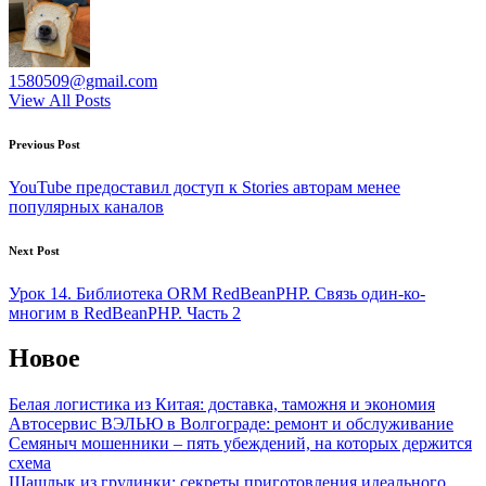
1580509@gmail.com
View All Posts
Post
Previous Post
navigation
YouTube предоставил доступ к Stories авторам менее
популярных каналов
Next Post
Урок 14. Библиотека ORM RedBeanPHP. Связь один-ко-
многим в RedBeanPHP. Часть 2
Новое
Белая логистика из Китая: доставка, таможня и экономия
Автосервис ВЭЛЬЮ в Волгограде: ремонт и обслуживание
Семяныч мошенники – пять убеждений, на которых держится
схема
Шашлык из грудинки: секреты приготовления идеального