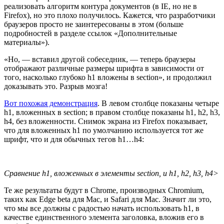
реализовать алгоритм контура документов (в IE, но не в
Firefox), но это плохо получилось. Кажется, что разработчики
браузеров просто не заинтересованы в этом (больше
подробностей в разделе ссылок «Дополнительные
материалы»).
«Но, — вставил другой собеседник, — теперь браузеры
отображают различные размеры шрифта в зависимости от
того, насколько глубоко h1 вложены в section», и продолжил
доказывать это. Разрыв мозга!
Вот похожая демонстрация
. В левом столбце показаны четыре
h1, вложенных в section; в правом столбце показаны h1, h2, h3,
h4, без вложенности. Снимок экрана из Firefox показывает,
что для вложенных h1 по умолчанию используется тот же
шрифт, что и для обычных тегов h1…h4:
Сравнение h1, вложенных в элементы section, и h1, h2, h3, h4>
Те же результаты будут в Chrome, производных Chromium,
таких как Edge beta для Mac, и Safari для Mac. Значит ли это,
что мы все должны с радостью начать использовать h1, в
качестве единственного элемента заголовка, вложив его в