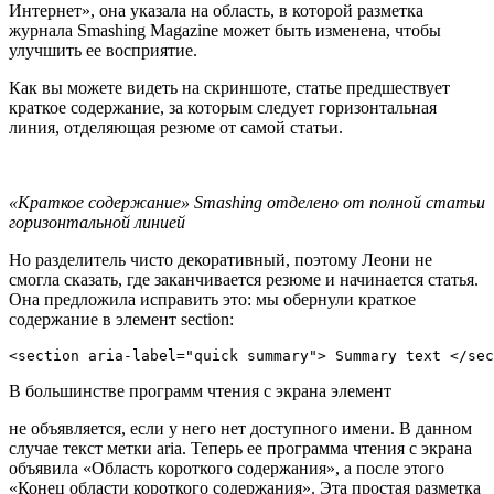
Интернет», она указала на область, в которой разметка
журнала Smashing Magazine может быть изменена, чтобы
улучшить ее восприятие.
Как вы можете видеть на скриншоте, статье предшествует
краткое содержание, за которым следует горизонтальная
линия, отделяющая резюме от самой статьи.
«Краткое содержание» Smashing отделено от полной статьи
горизонтальной линией
Но разделитель чисто декоративный, поэтому Леони не
смогла сказать, где заканчивается резюме и начинается статья.
Она предложила исправить это: мы обернули краткое
содержание в элемент section:
<section aria-label="quick summary"> Summary text </sec
В большинстве программ чтения с экрана элемент
не объявляется, если у него нет доступного имени. В данном
случае текст метки aria. Теперь ее программа чтения с экрана
объявила «Область короткого содержания», а после этого
«Конец области короткого содержания». Эта простая разметка