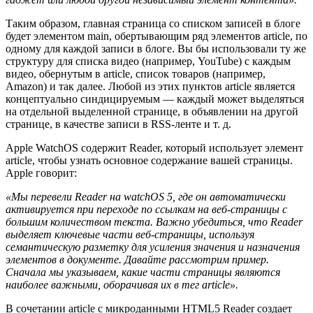
Таким образом, главная страница со списком записей в блоге
будет элементом main, обертывающим ряд элементов article, по
одному для каждой записи в блоге. Вы бы использовали ту же
структуру для списка видео (например, YouTube) с каждым
видео, обернутым в article, список товаров (например,
Amazon) и так далее. Любой из этих пунктов article является
концептуально синдицируемым — каждый может выделяться
на отдельной выделенной странице, в объявлении на другой
странице, в качестве записи в RSS-ленте и т. д.
Apple WatchOS содержит Reader, который использует элемент
article, чтобы узнать основное содержание вашей страницы.
Apple говорит:
«Мы перевели Reader на watchOS 5, где он автоматически
активируется при переходе по ссылкам на веб-страницы с
большим количеством текста. Важно убедиться, что Reader
выделяет ключевые части веб-страницы, используя
семантическую разметку для усиления значения и назначения
элементов в документе. Давайте рассмотрим пример.
Сначала мы указываем, какие части страницы являются
наиболее важными, оборачивая их в тег article».
В сочетании article с микроданными HTML5 Reader создает