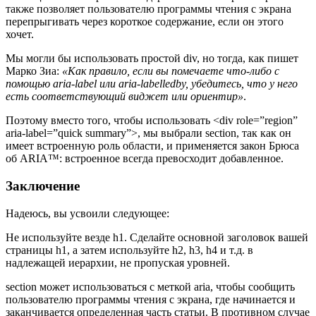
также позволяет пользователю программы чтения с экрана
перепрыгивать через короткое содержание, если он этого
хочет.
Мы могли бы использовать простой div, но тогда, как пишет
Марко Зиа:
«Как правило, если вы помечаете что-либо с
помощью aria-label или aria-labelledby, убедитесь, что у него
есть соответствующий виджет или ориентир»
.
Поэтому вместо того, чтобы использовать <div role=”region”
aria-label=”quick summary”>, мы выбрали section, так как он
имеет встроенную роль области, и применяется закон Брюса
об ARIA™: встроенное всегда превосходит добавленное.
Заключение
Надеюсь, вы усвоили следующее:
Не используйте везде h1. Сделайте основной заголовок вашей
страницы h1, а затем используйте h2, h3, h4 и т.д. в
надлежащей иерархии, не пропуская уровней.
section может использоваться с меткой aria, чтобы сообщить
пользователю программы чтения с экрана, где начинается и
заканчивается определенная часть статьи. В противном случае