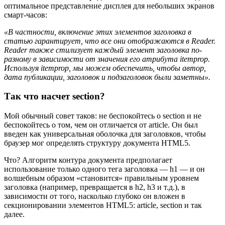
оптимальное представление дисплея для небольших экранов
смарт-часов:
«В частности, включение этих элементов заголовка в
статью гарантирует, что все они отображаются в Reader.
Reader также стилизует каждый элемент заголовка по-
разному в зависимости от значения его атрибута itemprop.
Используя itemprop, мы можем обеспечить, чтобы автор,
дата публикации, заголовок и подзаголовок были заметны».
Так что насчет section?
Мой обычный совет таков: не беспокойтесь о section и не
беспокойтесь о том, чем он отличается от article. Он был
введен как универсальная оболочка для заголовков, чтобы
браузер мог определять структуру документа HTML5.
Что? Алгоритм контура документа предполагает
использование только одного тега заголовка — h1 — и он
волшебным образом «становится» правильным уровнем
заголовка (например, превращается в h2, h3 и т.д.), в
зависимости от того, насколько глубоко он вложен в
секционировании элементов HTML5: article, section и так
далее.