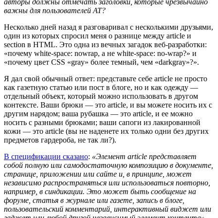
авторы должны отмечать заголовки, которые чрезвычайно
важны для пользователей AT?
Несколько дней назад я разговаривал с несколькими друзьями,
один из которых спросил меня о разнице между article и
section в HTML. Это одна из вечных загадок веб-разработки:
«почему white-space: nowrap, а не white-space: no-wrap?» и
«почему цвет CSS «gray» более темный, чем «darkgray»?».
Я дал свой обычный ответ: представьте себе article не просто
как газетную статью или пост в блоге, но и как одежду —
отдельный объект, который можно использовать в другом
контексте. Ваши брюки — это article, и вы можете носить их с
другим нарядом; ваша рубашка — это article, и ее можно
носить с разными брюками; ваши сапоги из лакированной
кожи — это article (вы не наденете их только одни без других
предметов гардероба, не так ли?).
В спецификации сказано
:
«Элемент article представляет
собой полную или самодостаточную композицию в документе,
странице, приложении или сайте и, в принципе, может
независимо распространяться или использоваться повторно,
например, в синдикации. Это может быть сообщение на
форуме, статья в журнале или газете, запись в блоге,
пользовательский комментарий, интерактивный виджет или
гаджет или любой другой независимый элемент контента».