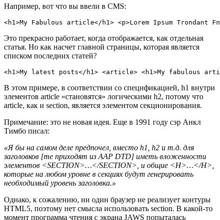
Например, вот что вы ввели в CMS:
<h1>My Fabulous article</h1> <p>Lorem Ipsum Trondant Fn
Это прекрасно работает, когда отображается, как отдельная
статья. Но как насчет главной страницы, которая является
списком последних статей?
<h1>My latest posts</h1> <article> <h1>My fabulous arti
В этом примере, в соответствии со спецификацией, h1 внутри
элементов article «становятся» логическими h2, потому что
article, как и section, является элементом секционирования.
Примечание: это не новая идея. Еще в 1991 году сэр Анкл
Тимбо писал:
«Я бы на самом деле предпочел, вместо h1, h2 и т.д. для
заголовков [те приходят из AAP DTD] иметь вложенности
элементов <SECTION>…</SECTION>, и общие <H>…</H>,
которые на любом уровне в секциях будут генерировать
необходимый уровень заголовка.»
Однако, к сожалению, ни один браузер не реализует контуры
HTML5, поэтому нет смысла использовать section. В какой-то
момент программа чтения с экрана JAWS попыталась