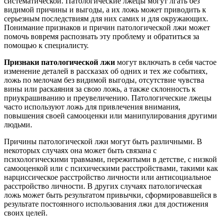
систематической. Патологические лжецы могут лгать без
видимой причины и выгоды, а их ложь может приводить к
серьезным последствиям для них самих и для окружающих.
Понимание признаков и причин патологической лжи может
помочь вовремя распознать эту проблему и обратиться за
помощью к специалисту.
Признаки патологической лжи
могут включать в себя частое
изменение деталей в рассказах об одних и тех же событиях,
ложь по мелочам без видимой выгоды, отсутствие чувства
вины или раскаяния за свою ложь, а также склонность к
приукрашиванию и преувеличению. Патологические лжецы
часто используют ложь для привлечения внимания,
повышения своей самооценки или манипулирования другими
людьми.
Причины патологической лжи могут быть различными. В
некоторых случаях она может быть связана с
психологическими травмами, пережитыми в детстве, с низкой
самооценкой или с психическими расстройствами, такими как
нарциссическое расстройство личности или антисоциальное
расстройство личности. В других случаях патологическая
ложь может быть результатом привычки, сформировавшейся в
результате постоянного использования лжи для достижения
своих целей.