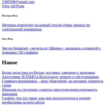
1580509@gmail.com
View All Posts
Post
Previous Post
navigation
Метрика переходит на новый способ сбора данных по
электронной коммерции
Next Post
Звезда Instagram, «модель из Африки», оказалась созданной с
помощью 3D-графики
Новое
Белая логистика из Китая: доставка, таможня и экономия
Автосервис ВЭЛЬЮ в Волгограде: ремонт и обслуживание
Семяныч мошенники – пять убеждений, на которых держится
схема
Шашлык из грудинки: секреты приготовления идеального
шашлыка
Cookies: что это такое, как они используются и почему
необходимы на веб-сайтах