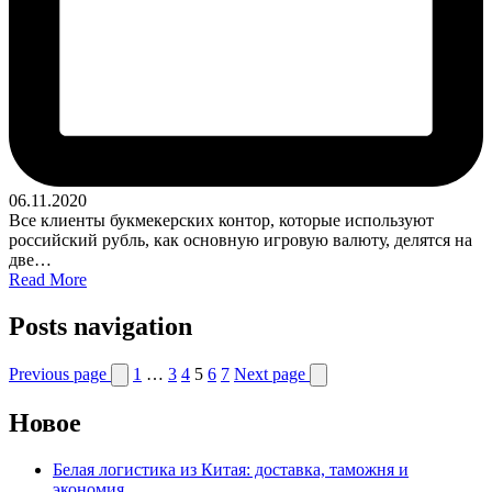
06.11.2020
Все клиенты букмекерских контор, которые используют
российский рубль, как основную игровую валюту, делятся на
две…
Read More
Posts navigation
Previous page
1
…
3
4
5
6
7
Next page
Новое
Белая логистика из Китая: доставка, таможня и
экономия