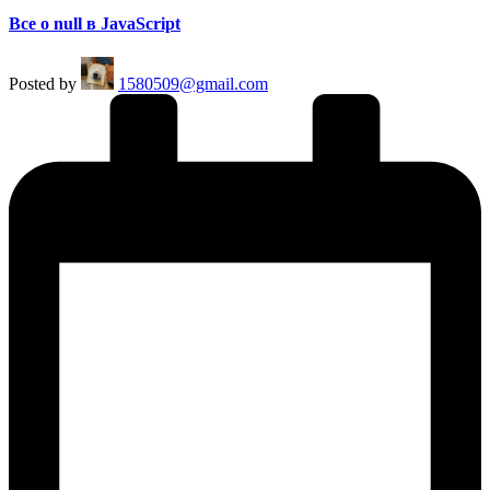
Все о null в JavaScript
Posted by
1580509@gmail.com