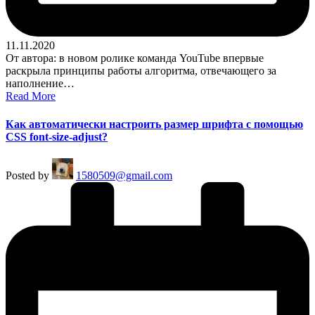
11.11.2020
От автора: в новом ролике команда YouTube впервые
раскрыла принципы работы алгоритма, отвечающего за
наполнение…
Read More
Как автоматически настроить размер шрифта с помощью
CSS font-size-adjust?
Posted by
1580509@gmail.com